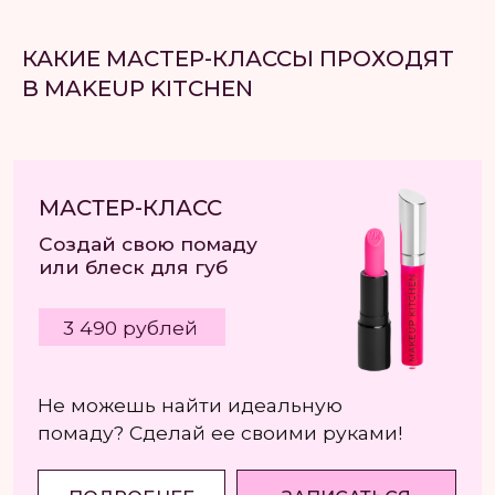
ПОДРОБНЕЕ
ЗАПИСАТЬСЯ
КАКИЕ МАСТЕР-КЛАССЫ ПРОХОДЯТ
В MAKEUP KITCHEN
МАСТЕР-КЛАСС
Создай свой продукт
для лица (хайлайтер /
румяна / консилер)
2 490 рублей
Сделай уникальный хайлайтер, румяна
или консилер, который подчеркнет твою
красоту и станет отражением твоей
индивидуальности
ПОДРОБНЕЕ
ЗАПИСАТЬСЯ