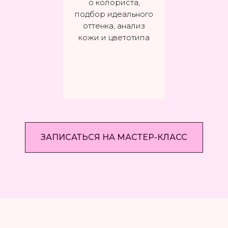
о колориста,
подбор идеального
оттенка, анализ
кожи и цветотипа
МАСТЕР-КЛАСС
ЗАПИСАТЬСЯ НА МАСТЕР-КЛАСС
Создай свою помаду
или блеск для губ
3 490 рублей
Не можешь найти идеальную
помаду? Сделай ее своими руками!